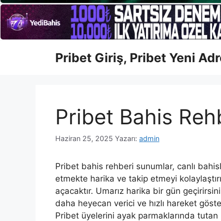
İçeriğe
Pribet Giriş, Pribet Yeni Adr
atla
Pribet Bahis Reh
Haziran 25, 2025
Yazarı:
admin
Pribet bahis rehberi sunumlar, canlı bahisl
etmekte harika ve takip etmeyi kolaylaştırı
açacaktır. Umarız harika bir gün geçirirsin
daha heyecan verici ve hızlı hareket göster
Pribet üyelerini ayak parmaklarında tutan h