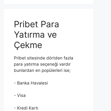
Pribet Para
Yatırma ve
Çekme
Pribet sitesinde dörtden fazla
para yatırma seçeneği vardır
bunlardan en popülerleri ise;
- Banka Havalesi
- Visa
- Kredi Kartı