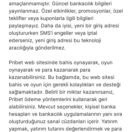
amaçlanmamıştır. Güncel bankacılık bilgileri
yayınlanmaz. Özel etkinlikler, promosyonlar, özel
teklifler veya kuponlarla ilgili bilgileri
paylaşmayız. Daha da iyisi, yeni bir giriş adresi
oluştururken SMS’i engeller veya iptal
ederseniz, yeni giriş adresi bu teknoloji
aracılığıyla gönderilmez.
Pribet web sitesinde bahis oynayarak, oyun
oynayarak ve para kazanarak para
kazanabilirsiniz. Bu bağlamda, bu web sitesi
bahis ve oyun için gerekli kolaylıkları ve desteği
sağlamaktadır. Belirli bir miktar kazanırsanız,
Pribet ödeme yöntemlerini kullanarak geri
alabilirsiniz. Mevcut seçenekler, kişisel banka
hesapları ve bankacılık uygulamalarının yanı sıra
oluşturduğunuz sanal cüzdanları içerir. Yatırım
yapmak, yatırım tutarını değerlendirmek ve para