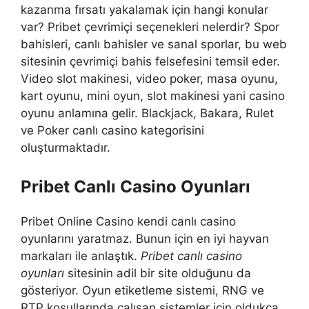
kazanma fırsatı yakalamak için hangi konular
var? Pribet çevrimiçi seçenekleri nelerdir? Spor
bahisleri, canlı bahisler ve sanal sporlar, bu web
sitesinin çevrimiçi bahis felsefesini temsil eder.
Video slot makinesi, video poker, masa oyunu,
kart oyunu, mini oyun, slot makinesi yani casino
oyunu anlamına gelir. Blackjack, Bakara, Rulet
ve Poker canlı casino kategorisini
oluşturmaktadır.
Pribet Canlı Casino Oyunları
Pribet Online Casino kendi canlı casino
oyunlarını yaratmaz. Bunun için en iyi hayvan
markaları ile anlaştık.
Pribet canlı casino
oyunları
sitesinin adil bir site olduğunu da
gösteriyor. Oyun etiketleme sistemi, RNG ve
RTP koşullarında çalışan sistemler için oldukça