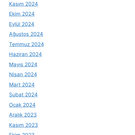
Kasım 2024
Ekim 2024
Eylül 2024
Ağustos 2024
Temmuz 2024
Haziran 2024
Mayıs 2024
Nisan 2024
Mart 2024
Şubat 2024
Ocak 2024
Aralık 2023
Kasım 2023