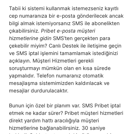
Tabii ki sistemi kullanmak istemezseniz kayıtlı
cep numaranıza bir e-posta gönderilecek ancak
bilgi almak istemiyorsanız SMS ile abonelikten
çıkabilirsiniz.
Pribet e-posta müşteri
hizmetlerine gidin
SMS’ten gerçekten para
çekebilir miyim? Canlı Destek ile iletişime geçin
ve SMS iptal işlemini tamamlamak istediğinizi
açıklayın. Müşteri Hizmetleri gerekli
soruşturmayı mümkün olan en kısa sürede
yapmalıdır. Telefon numaranız otomatik
mesajlaşma sistemimizden kaldırılacak ve
mesajlar durdurulacaktır.
Bunun için özel bir planım var. SMS Pribet iptal
etmek ne kadar sürer? Pribet müşteri hizmetleri
direkt yardım hattı aracılığıyla müşteri
hizmetlerine bağlanabilirsiniz. 30 saniye