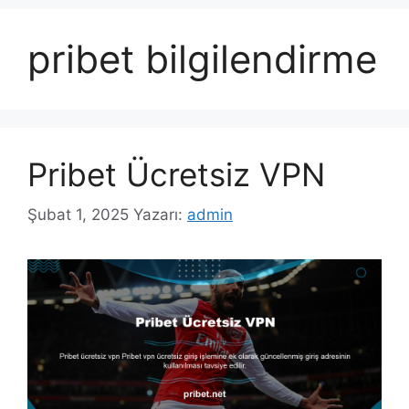
pribet bilgilendirme
Pribet Ücretsiz VPN
Şubat 1, 2025
Yazarı:
admin