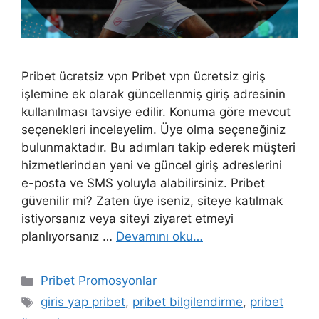
Pribet ücretsiz vpn Pribet vpn ücretsiz giriş
işlemine ek olarak güncellenmiş giriş adresinin
kullanılması tavsiye edilir. Konuma göre mevcut
seçenekleri inceleyelim. Üye olma seçeneğiniz
bulunmaktadır. Bu adımları takip ederek müşteri
hizmetlerinden yeni ve güncel giriş adreslerini
e-posta ve SMS yoluyla alabilirsiniz. Pribet
güvenilir mi? Zaten üye iseniz, siteye katılmak
istiyorsanız veya siteyi ziyaret etmeyi
planlıyorsanız …
Devamını oku…
Kategoriler
Pribet Promosyonlar
Etiketler
giris yap pribet
,
pribet bilgilendirme
,
pribet