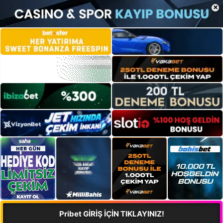
×
Pribet GİRİŞ İÇİN TIKLAYINIZ!