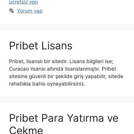
ücretsiz vpn
Yorum yap
Pribet Lisans
Pribet, lisanslı bir sitedir. Lisans bilgileri ise;
Curacao lisansı altında lisanslanmıştır. Pribet
sitesine güvenli bir şekilde giriş yapabilir, sitede
rahatlıkla bahis oynayabilirsiniz.
Pribet Para Yatırma ve
Çekme