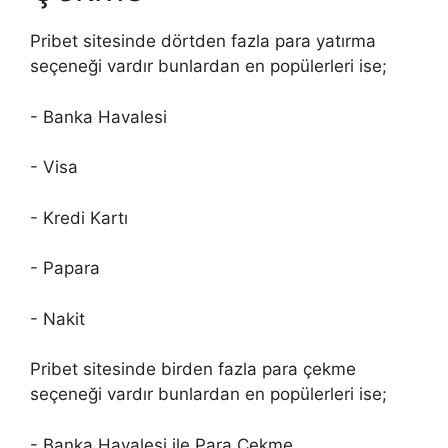
Pribet sitesinde dörtden fazla para yatırma
seçeneği vardır bunlardan en popülerleri ise;
- Banka Havalesi
- Visa
- Kredi Kartı
- Papara
- Nakit
Pribet sitesinde birden fazla para çekme
seçeneği vardır bunlardan en popülerleri ise;
- Banka Havalesi ile Para Çekme