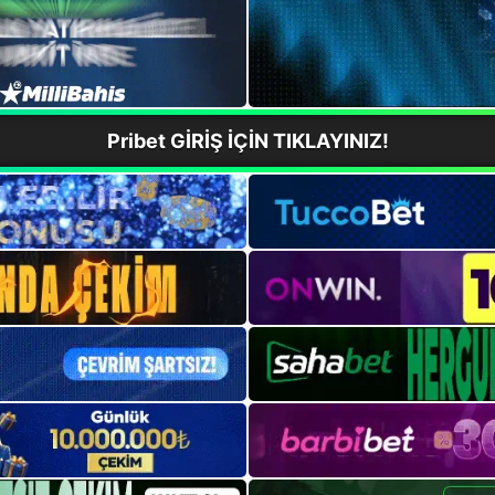
Pribet GİRİŞ İÇİN TIKLAYINIZ!