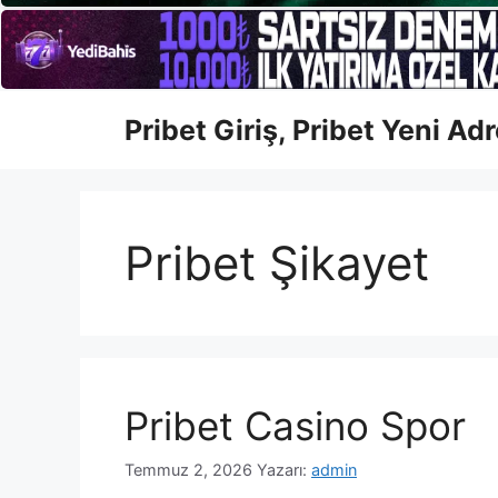
İçeriğe
Pribet Giriş, Pribet Yeni Adr
atla
Pribet Şikayet
Pribet Casino Spor
Temmuz 2, 2026
Yazarı:
admin