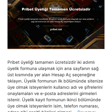
Pribet üyeliği tamamen ücretsizdir i̇ki adımlı
üyelik formuna ulaşmak için ana sayfanın sağ
üst kısmında yer alan Hesap Aç seçeneğine
tıklayın. Üyelik formunun ilk bölümünde sitenize
üye olmak isteyenlerin kullanıcı adı ve şifrelerini
onaylamaları ve e-posta adreslerini girmeleri
istenir. Üyelik kayıt formunun ikinci bölümünde
üye olmak isteyenlerin isim, telefon numarası,