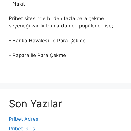
- Nakit
Pribet sitesinde birden fazla para çekme
seçeneği vardır bunlardan en popülerleri ise;
- Banka Havalesi ile Para Çekme
- Papara ile Para Çekme
Son Yazılar
Pribet Adresi
Pribet Giriş