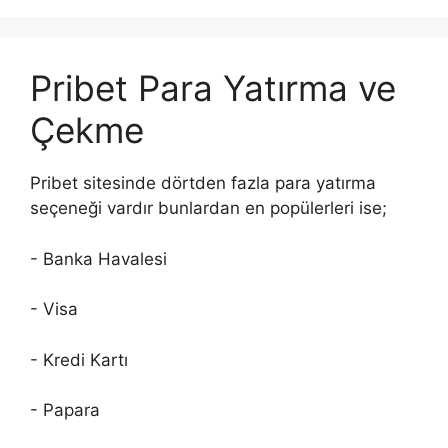
Pribet Para Yatırma ve
Çekme
Pribet sitesinde dörtden fazla para yatırma
seçeneği vardır bunlardan en popülerleri ise;
- Banka Havalesi
- Visa
- Kredi Kartı
- Papara