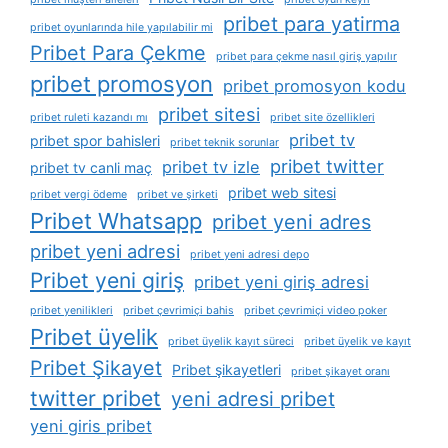
pribet para yatirma
pribet oyunlarında hile yapılabilir mi
Pribet Para Çekme
pribet para çekme nasıl giriş yapılır
pribet promosyon
pribet promosyon kodu
pribet sitesi
pribet ruleti kazandı mı
pribet site özellikleri
pribet tv
pribet spor bahisleri
pribet teknik sorunlar
pribet twitter
pribet tv izle
pribet tv canli maç
pribet web sitesi
pribet vergi ödeme
pribet ve şirketi
Pribet Whatsapp
pribet yeni adres
pribet yeni adresi
pribet yeni adresi depo
Pribet yeni giriş
pribet yeni giriş adresi
pribet yenilikleri
pribet çevrimiçi bahis
pribet çevrimiçi video poker
Pribet üyelik
pribet üyelik kayıt süreci
pribet üyelik ve kayıt
Pribet Şikayet
Pribet şikayetleri
pribet şikayet oranı
twitter pribet
yeni adresi pribet
yeni giris pribet