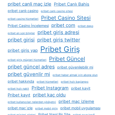
pribet canli maç izle
Pribet Canlı Bahis
pribet canlı casino
pribet canlı casino sitesi
Pribet Casino Sitesi
pribet casino hizmetleri
pribet com
Pribet Casino İncelemesi
pribet depo
pribet giris adresi
pribet en son bilgiler
pribet girisi
pribet giris twitter
Pribet Giriş
pribet giris yap
Pribet Güncel
pribet giriş müşteri hizmetleri
pribet güncel adres
pribet güvenilebilir mi
pribet güvenlir mi
pribet haber almak i̇çin abone olun
pribet hakkında
pribet hizmetleri
pribet hızlı başlangıç
Pribet Instagram
pribet kayit
pribet hızlı nakit
pribet kaç oldu
Pribet kayıt
pribet maç izleme
pribet kullanıcıları nelerden şikâyetçi
pribet maç i̇zle
pribet mobil uygulaması
pribet mobil giriş
Pribet Nasıl Bir Site
pribet müşteri aileleri
pribet oyun keyfi