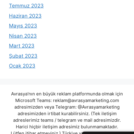
Temmuz 2023
Haziran 2023
Mayıs 2023
Nisan 2023
Mart 2023
Şubat 2023
Ocak 2023
Avrasya'nın en büyük reklam platformunda olmak için
Microsoft Teams:
reklam@avrasyamarketing.com
adresimizden veya Telegram: @Avrasyamarketing
adresimizden irtibat kurabilirsiniz. (Tek iletişim
adreslerimiz teams / telegram ve mail adresimizdir.
Harici hiçbir iletişim adresimiz bulunmamaktadır.
Lütfen itibar etmeyiniz.) Türkiye yasalarına göre 7258