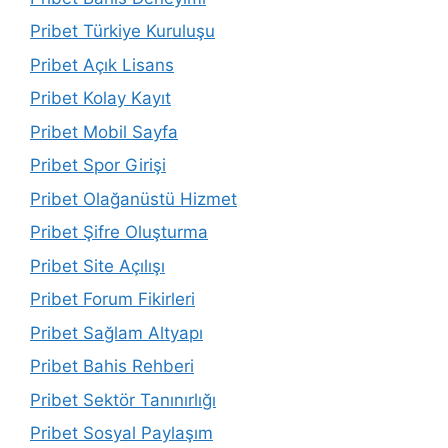
Pribet Türkiye Kuruluşu
Pribet Açık Lisans
Pribet Kolay Kayıt
Pribet Mobil Sayfa
Pribet Spor Girişi
Pribet Olağanüstü Hizmet
Pribet Şifre Oluşturma
Pribet Site Açılışı
Pribet Forum Fikirleri
Pribet Sağlam Altyapı
Pribet Bahis Rehberi
Pribet Sektör Tanınırlığı
Pribet Sosyal Paylaşım