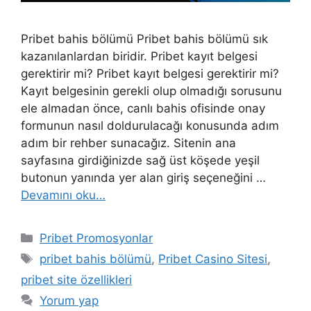
Pribet bahis bölümü Pribet bahis bölümü sık
kazanılanlardan biridir. Pribet kayıt belgesi
gerektirir mi? Pribet kayıt belgesi gerektirir mi?
Kayıt belgesinin gerekli olup olmadığı sorusunu
ele almadan önce, canlı bahis ofisinde onay
formunun nasıl doldurulacağı konusunda adım
adım bir rehber sunacağız. Sitenin ana
sayfasına girdiğinizde sağ üst köşede yeşil
butonun yanında yer alan giriş seçeneğini …
Devamını oku…
Kategoriler
Pribet Promosyonlar
Etiketler
pribet bahis bölümü
,
Pribet Casino Sitesi
,
pribet site özellikleri
Yorum yap