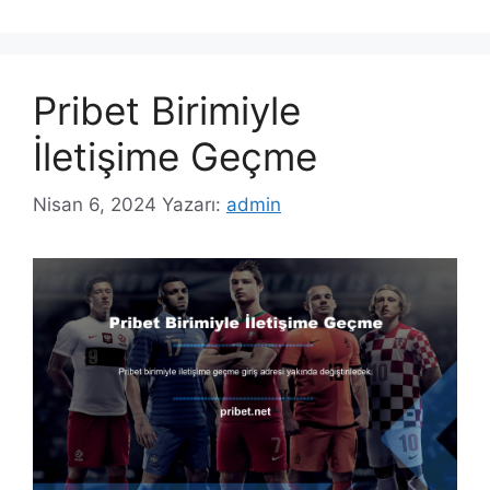
Pribet Birimiyle
İletişime Geçme
Nisan 6, 2024
Yazarı:
admin