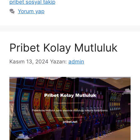
pribet sosyal takip
Yorum yap
Pribet Kolay Mutluluk
Kasım 13, 2024
Yazarı:
admin