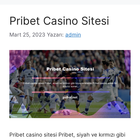
Pribet Casino Sitesi
Mart 25, 2023
Yazarı:
admin
Pribet casino sitesi Pribet, siyah ve kırmızı gibi