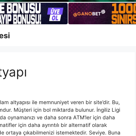
esi
tyapı
ğlam altyapısı ile memnuniyet veren bir site’dir. Bu,
ur. Müşteri için bol miktarda bulunur. İngiliz Ligi
rında oynamanızı ve daha sonra ATM’ler için daha
rnatifler için daha ayrıntılı bir alternatif olarak
lde ortaya çıkabilmenizi istemektedir. Seviye. Buna