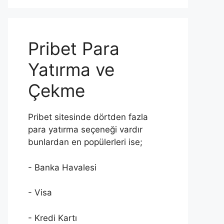
Pribet Para
Yatırma ve
Çekme
Pribet sitesinde dörtden fazla
para yatırma seçeneği vardır
bunlardan en popülerleri ise;
- Banka Havalesi
- Visa
- Kredi Kartı