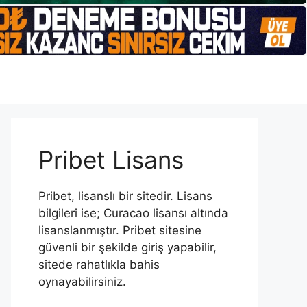
Pribet Lisans
Pribet, lisanslı bir sitedir. Lisans
bilgileri ise; Curacao lisansı altında
lisanslanmıştır. Pribet sitesine
güvenli bir şekilde giriş yapabilir,
sitede rahatlıkla bahis
oynayabilirsiniz.