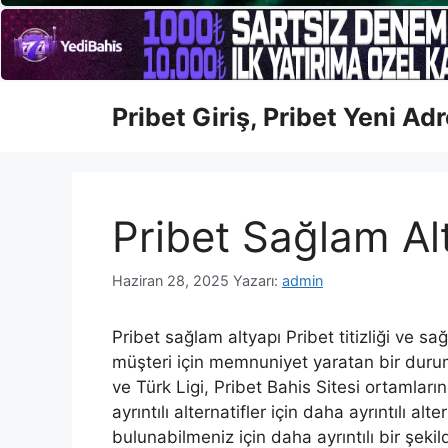
İçeriğe
Pribet Giriş, Pribet Yeni Adr
atla
Pribet Sağlam Al
Haziran 28, 2025
Yazarı:
admin
Pribet sağlam altyapı Pribet titizliği ve sa
müşteri için memnuniyet yaratan bir durumd
ve Türk Ligi, Pribet Bahis Sitesi ortamla
ayrıntılı alternatifler için daha ayrıntılı alte
bulunabilmeniz için daha ayrıntılı bir şeki