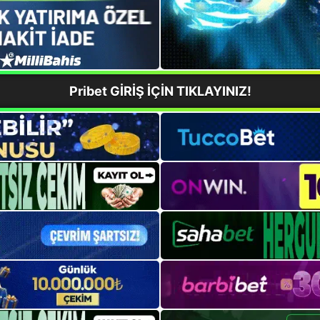
Pribet GİRİŞ İÇİN TIKLAYINIZ!