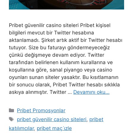
Pribet güvenilir casino siteleri Pribet kişisel
bilgileri mevcut bir Twitter hesabına
aktarılamadı. Şirket artık aktif bir Twitter hesabı
tutuyor. Size bu faturayı göndermeyeceğiz
çünkü değişmeye devam ediyor. Twitter
tarafından belirlenen kullanım kurallarına ve
koşullarına göre, sanal piyango veya casino
oyunları sunan siteler yasaktır. Bu kısıtlamanın
bir sonucu olarak, Pribet Twitter hesabı sıklıkla
askıya alınmıştır. Twitter …
Devamını oku…
Kategoriler
Pribet Promosyonlar
Etiketler
pribet güvenilir casino siteleri
,
pribet
katılımcılar
,
pribet maç i̇zle