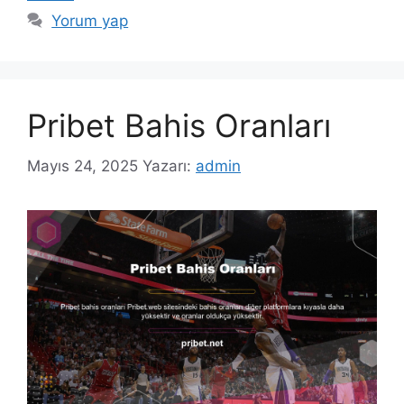
Yorum yap
Pribet Bahis Oranları
Mayıs 24, 2025
Yazarı:
admin