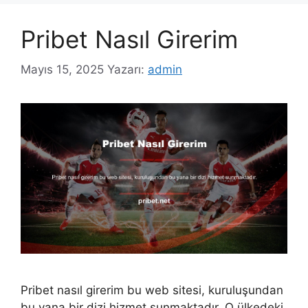
Pribet Nasıl Girerim
Mayıs 15, 2025
Yazarı:
admin
Pribet nasıl girerim bu web sitesi, kuruluşundan
bu yana bir dizi hizmet sunmaktadır. O ülkedeki