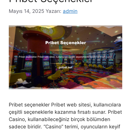
Mayıs 14, 2025
Yazarı:
admin
Pribet seçenekler Pribet web sitesi, kullanıcılara
çeşitli seçeneklerle kazanma fırsatı sunar. Pribet
Casino, kullanabileceğiniz birçok bölümden
sadece biridir. “Casino” terimi, oyuncuların keyif