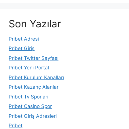
Son Yazılar
Pribet Adresi
Pribet Giriş
Pribet Twitter Sayfası
Pribet Yeni Portal
Pribet Kurulum Kanalları
Pribet Kazanç Alanları
Pribet Tv Sporları
Pribet Casino Spor
Pribet Giriş Adresleri
Pribet