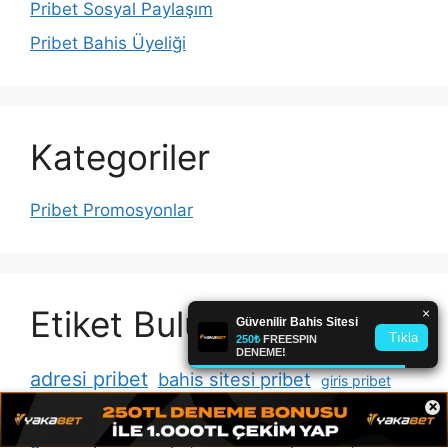
Pribet Sosyal Paylaşım
Pribet Bahis Üyeliği
Kategoriler
Pribet Promosyonlar
Etiket Bulutu
adresi pribet
bahis sitesi pribet
giris pribet
×
güncel adresi pribet
giris yap pribet
güncel pribet
mobil pribet
kayit pribet
pribet