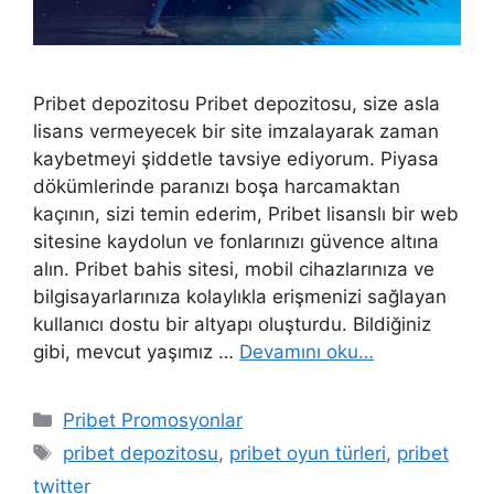
Pribet depozitosu Pribet depozitosu, size asla
lisans vermeyecek bir site imzalayarak zaman
kaybetmeyi şiddetle tavsiye ediyorum. Piyasa
dökümlerinde paranızı boşa harcamaktan
kaçının, sizi temin ederim, Pribet lisanslı bir web
sitesine kaydolun ve fonlarınızı güvence altına
alın. Pribet bahis sitesi, mobil cihazlarınıza ve
bilgisayarlarınıza kolaylıkla erişmenizi sağlayan
kullanıcı dostu bir altyapı oluşturdu. Bildiğiniz
gibi, mevcut yaşımız …
Devamını oku…
Kategoriler
Pribet Promosyonlar
Etiketler
pribet depozitosu
,
pribet oyun türleri
,
pribet
twitter