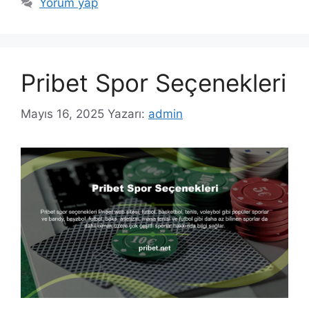
Yorum yap
Pribet Spor Seçenekleri
Mayıs 16, 2025
Yazarı:
admin