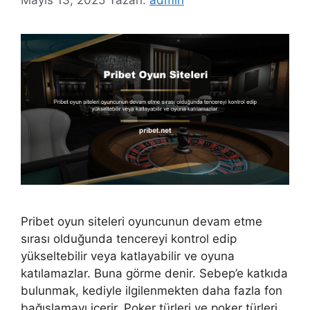
Pribet oyun siteleri oyuncunun devam etme
sırası olduğunda tencereyi kontrol edip
yükseltebilir veya katlayabilir ve oyuna
katılamazlar. Buna görme denir. Sebep’e katkıda
bulunmak, kediyle ilgilenmekten daha fazla fon
bağışlamayı içerir. Poker türleri ve poker türleri