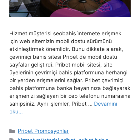
Hizmet müşterisi seobahis i̇nternete erişmek
için web sitemizin mobil dostu sürümünü
etkinleştirmek önemlidir. Bunu dikkate alarak,
çevrimiçi bahis sitesi Pribet de mobil dostu
sayfalar geliştirdi. Pribet mobil sitesi, site
üyelerinin çevrimiçi bahis platformuna herhangi
bir yerden erişmelerini sağlar. Pribet çevrimiçi
bahis platformuna banka beyanınıza bağlayarak
erişmenizi sağlayan bir cep telefonu numarasına
sahipsiniz. Aynı işlemler, Pribet …
Devamını
oku…
Kategoriler
Pribet Promosyonlar
Etiketler