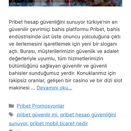
Pribet hesap güvenliğini sunuyor türkiye’nin en
güvenilir çevrimiçi bahis platformu Pribet, bahis
endüstrisinde üst üste onuncu yolculuğuna çıktı
ve ilerlemesini işaretlemek için yeni bir sloganı
açtı. Burası, müşterilerimizin güvenlik ve adalet
değerleriyle uyumlu, tüm hizmetlerimizin
bütünlüğünü sağlayan güvenilir ve güvenli
bahisler sunduğumuz yerdir. Konuklarımız için
rakipsiz oranlar, gelişen bir casino ve bir dizi slot
makinesi …
Devamını oku…
Kategoriler
Pribet Promosyonlar
Etiketler
pribet güvenlir mi
,
pribet hesap güvenliğini
sunuyor
,
pribet mobil ticaret nedir