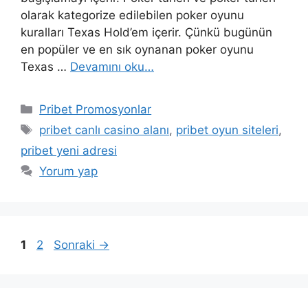
olarak kategorize edilebilen poker oyunu
kuralları Texas Hold’em içerir. Çünkü bugünün
en popüler ve en sık oynanan poker oyunu
Texas …
Devamını oku…
Kategoriler
Pribet Promosyonlar
Etiketler
pribet canlı casino alanı
,
pribet oyun siteleri
,
pribet yeni adresi
Yorum yap
Sayfa
Sayfa
1
2
Sonraki
→