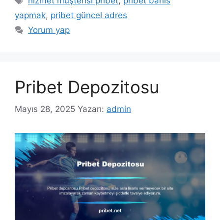
hizmet müşterisi pribet
,
pribet bahis
yapmak
,
pribet güncel adres
Yorum yap
Pribet Depozitosu
Mayıs 28, 2025
Yazarı:
admin