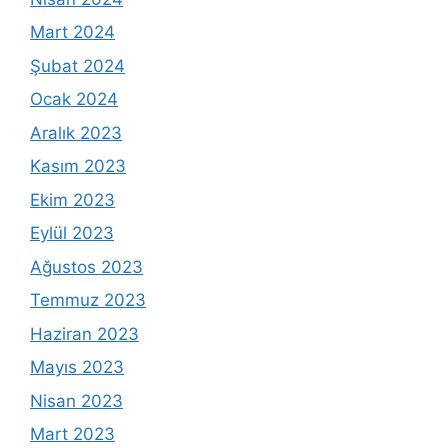
Mart 2024
Şubat 2024
Ocak 2024
Aralık 2023
Kasım 2023
Ekim 2023
Eylül 2023
Ağustos 2023
Temmuz 2023
Haziran 2023
Mayıs 2023
Nisan 2023
Mart 2023