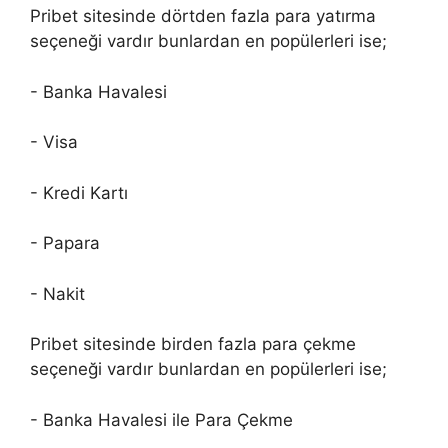
Pribet sitesinde dörtden fazla para yatırma
seçeneği vardır bunlardan en popülerleri ise;
- Banka Havalesi
- Visa
- Kredi Kartı
- Papara
- Nakit
Pribet sitesinde birden fazla para çekme
seçeneği vardır bunlardan en popülerleri ise;
- Banka Havalesi ile Para Çekme