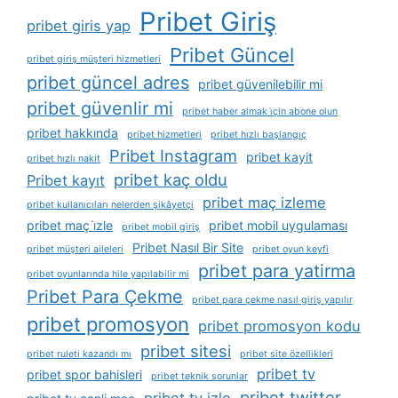
Pribet Giriş
pribet giris yap
Pribet Güncel
pribet giriş müşteri hizmetleri
pribet güncel adres
pribet güvenilebilir mi
pribet güvenlir mi
pribet haber almak i̇çin abone olun
pribet hakkında
pribet hizmetleri
pribet hızlı başlangıç
Pribet Instagram
pribet kayit
pribet hızlı nakit
pribet kaç oldu
Pribet kayıt
pribet maç izleme
pribet kullanıcıları nelerden şikâyetçi
pribet maç i̇zle
pribet mobil uygulaması
pribet mobil giriş
Pribet Nasıl Bir Site
pribet müşteri aileleri
pribet oyun keyfi
pribet para yatirma
pribet oyunlarında hile yapılabilir mi
Pribet Para Çekme
pribet para çekme nasıl giriş yapılır
pribet promosyon
pribet promosyon kodu
pribet sitesi
pribet ruleti kazandı mı
pribet site özellikleri
pribet tv
pribet spor bahisleri
pribet teknik sorunlar
pribet twitter
pribet tv izle