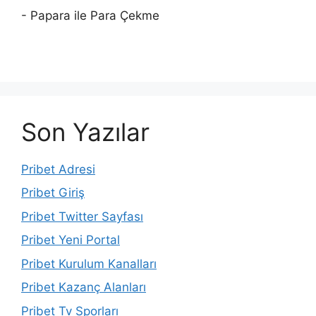
- Papara ile Para Çekme
Son Yazılar
Pribet Adresi
Pribet Giriş
Pribet Twitter Sayfası
Pribet Yeni Portal
Pribet Kurulum Kanalları
Pribet Kazanç Alanları
Pribet Tv Sporları