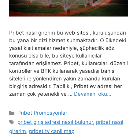
Pribet nasıl girerim bu web sitesi, kuruluşundan
bu yana bir dizi hizmet sunmaktadır. O ülkedeki
yasal kısıtlamalar nedeniyle, şüphecilik söz
konusu olsa bile, bu siteye kullanıcılar
tarafından erişilemez. Pribet, kullanıcıları düzenli
kontroller ve BTK kullanarak yasadışı bahis
sitelerine yönlendiren yakın zamanda kurulan
bir giriş adresidir. Tabii ki, Pribet ev adresi her
zaman çok yetenekli ve …
Devamını oku…
Kategoriler
Pribet Promosyonlar
Etiketler
pribet giriş adresi nasıl bulunur
,
pribet nasıl
girerim
,
pribet tv canli maç