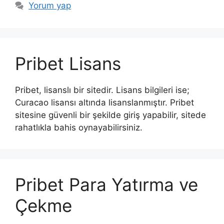
Yorum yap
Pribet Lisans
Pribet, lisanslı bir sitedir. Lisans bilgileri ise;
Curacao lisansı altında lisanslanmıştır. Pribet
sitesine güvenli bir şekilde giriş yapabilir, sitede
rahatlıkla bahis oynayabilirsiniz.
Pribet Para Yatırma ve
Çekme