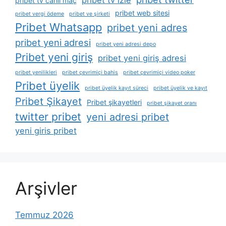
pribet tv canli maç
pribet web sitesi
pribet vergi ödeme
pribet ve şirketi
Pribet Whatsapp
pribet yeni adres
pribet yeni adresi
pribet yeni adresi depo
Pribet yeni giriş
pribet yeni giriş adresi
pribet yenilikleri
pribet çevrimiçi bahis
pribet çevrimiçi video poker
Pribet üyelik
pribet üyelik kayıt süreci
pribet üyelik ve kayıt
Pribet Şikayet
Pribet şikayetleri
pribet şikayet oranı
twitter pribet
yeni adresi pribet
yeni giris pribet
Arşivler
Temmuz 2026