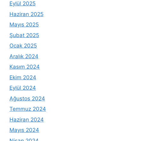
Eylül 2025
Haziran 2025
Mayıs 2025
Şubat 2025
Ocak 2025
Aralık 2024
Kasım 2024
Ekim 2024
Eylül 2024
Ağustos 2024
Temmuz 2024
Haziran 2024
Mayıs 2024
Nisan 2024