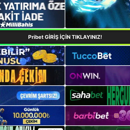
Pribet GİRİŞ İÇİN TIKLAYINIZ!