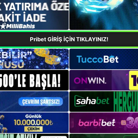
Pribet GİRİŞ İÇİN TIKLAYINIZ!