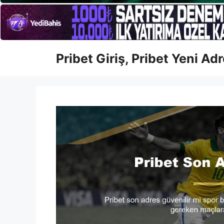
İçeriğe
Pribet Giriş, Pribet Yeni Adr
atla