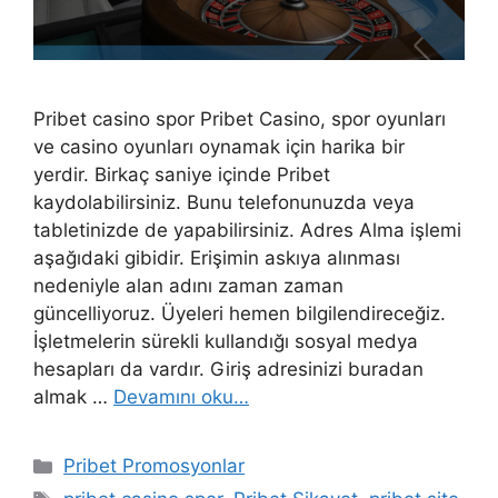
Pribet casino spor Pribet Casino, spor oyunları
ve casino oyunları oynamak için harika bir
yerdir. Birkaç saniye içinde Pribet
kaydolabilirsiniz. Bunu telefonunuzda veya
tabletinizde de yapabilirsiniz. Adres Alma işlemi
aşağıdaki gibidir. Erişimin askıya alınması
nedeniyle alan adını zaman zaman
güncelliyoruz. Üyeleri hemen bilgilendireceğiz.
İşletmelerin sürekli kullandığı sosyal medya
hesapları da vardır. Giriş adresinizi buradan
almak …
Devamını oku…
Kategoriler
Pribet Promosyonlar
Etiketler