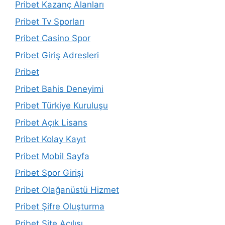
Pribet Kazanç Alanları
Pribet Tv Sporları
Pribet Casino Spor
Pribet Giriş Adresleri
Pribet
Pribet Bahis Deneyimi
Pribet Türkiye Kuruluşu
Pribet Açık Lisans
Pribet Kolay Kayıt
Pribet Mobil Sayfa
Pribet Spor Girişi
Pribet Olağanüstü Hizmet
Pribet Şifre Oluşturma
Pribet Site Açılışı