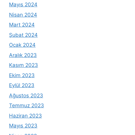
Mayıs 2024
Nisan 2024
Mart 2024
Şubat 2024
Ocak 2024
Aralık 2023
Kasım 2023
Ekim 2023
Eylül 2023
Ağustos 2023
Temmuz 2023
Haziran 2023
Mayıs 2023