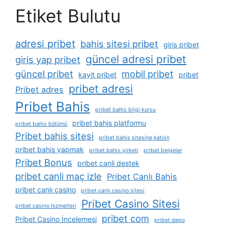
Etiket Bulutu
adresi pribet
bahis sitesi pribet
giris pribet
güncel adresi pribet
giris yap pribet
güncel pribet
mobil pribet
kayit pribet
pribet
pribet adresi
Pribet adres
Pribet Bahis
pribet bahis bilgi kursu
pribet bahis platformu
pribet bahis bölümü
Pribet bahis sitesi
pribet bahis sitesine katılın
pribet bahis yapmak
pribet bahis şirketi
pribet belgeler
Pribet Bonus
pribet canli destek
pribet canli maç izle
Pribet Canlı Bahis
pribet canlı casino
pribet canlı casino sitesi
Pribet Casino Sitesi
pribet casino hizmetleri
pribet com
Pribet Casino İncelemesi
pribet depo