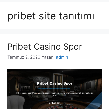
pribet site tanıtımı
Pribet Casino Spor
Temmuz 2, 2026
Yazarı:
admin