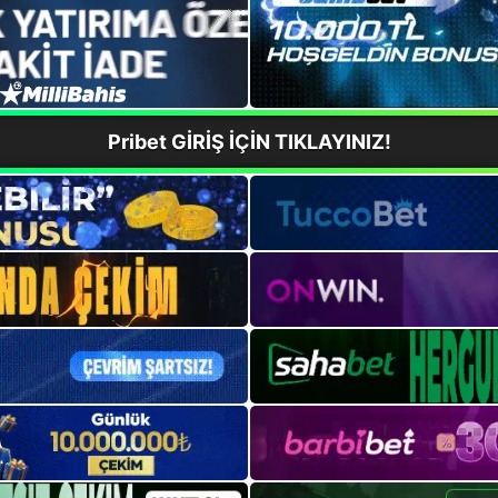
Pribet GİRİŞ İÇİN TIKLAYINIZ!