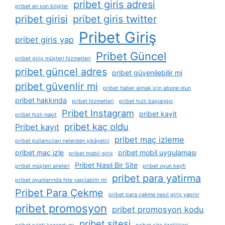
pribet giris adresi
pribet en son bilgiler
pribet girisi
pribet giris twitter
Pribet Giriş
pribet giris yap
Pribet Güncel
pribet giriş müşteri hizmetleri
pribet güncel adres
pribet güvenilebilir mi
pribet güvenlir mi
pribet haber almak i̇çin abone olun
pribet hakkında
pribet hizmetleri
pribet hızlı başlangıç
Pribet Instagram
pribet kayit
pribet hızlı nakit
pribet kaç oldu
Pribet kayıt
pribet maç izleme
pribet kullanıcıları nelerden şikâyetçi
pribet maç i̇zle
pribet mobil uygulaması
pribet mobil giriş
Pribet Nasıl Bir Site
pribet müşteri aileleri
pribet oyun keyfi
pribet para yatirma
pribet oyunlarında hile yapılabilir mi
Pribet Para Çekme
pribet para çekme nasıl giriş yapılır
pribet promosyon
pribet promosyon kodu
pribet sitesi