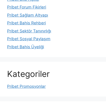
Pribet Forum Fikirleri
Pribet Sağlam Altyapı
Pribet Bahis Rehberi
Pribet Sektör Tanınırlığı
Pribet Sosyal Paylaşım
Pribet Bahis Üyeliği
Kategoriler
Pribet Promosyonlar