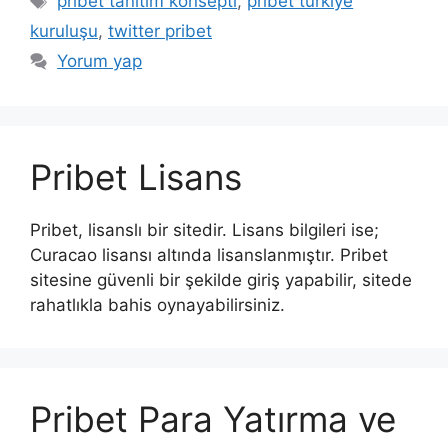
pribet tanıtım konsepti
,
pribet türkiye
kuruluşu
,
twitter pribet
Yorum yap
Pribet Lisans
Pribet, lisanslı bir sitedir. Lisans bilgileri ise;
Curacao lisansı altında lisanslanmıştır. Pribet
sitesine güvenli bir şekilde giriş yapabilir, sitede
rahatlıkla bahis oynayabilirsiniz.
Pribet Para Yatırma ve