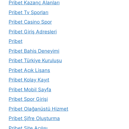
Pribet Kazanç Alanları
Pribet Tv Sporları
Pribet Casino Spor
Pribet Giriş Adresleri
Pribet
Pribet Bahis Deneyimi
Pribet Türkiye Kuruluşu
Pribet Açık Lisans
Pribet Kolay Kayıt
Pribet Mobil Sayfa
Pribet Spor Girişi
Pribet Olağanüstü Hizmet
Pribet Şifre Oluşturma
Pribet Site Açılışı