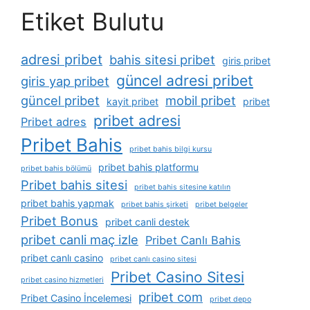
Etiket Bulutu
adresi pribet
bahis sitesi pribet
giris pribet
güncel adresi pribet
giris yap pribet
güncel pribet
mobil pribet
kayit pribet
pribet
pribet adresi
Pribet adres
Pribet Bahis
pribet bahis bilgi kursu
pribet bahis platformu
pribet bahis bölümü
Pribet bahis sitesi
pribet bahis sitesine katılın
pribet bahis yapmak
pribet bahis şirketi
pribet belgeler
Pribet Bonus
pribet canli destek
pribet canli maç izle
Pribet Canlı Bahis
pribet canlı casino
pribet canlı casino sitesi
Pribet Casino Sitesi
pribet casino hizmetleri
pribet com
Pribet Casino İncelemesi
pribet depo