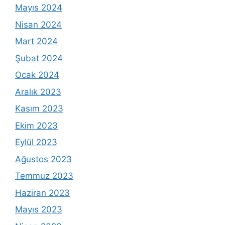
Mayıs 2024
Nisan 2024
Mart 2024
Şubat 2024
Ocak 2024
Aralık 2023
Kasım 2023
Ekim 2023
Eylül 2023
Ağustos 2023
Temmuz 2023
Haziran 2023
Mayıs 2023