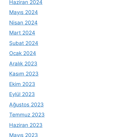
Haziran 2024
Mayıs 2024
Nisan 2024
Mart 2024
Şubat 2024
Ocak 2024
Aralık 2023
Kasım 2023
Ekim 2023
Eylül 2023
Ağustos 2023
Temmuz 2023
Haziran 2023
Mayıs 2023