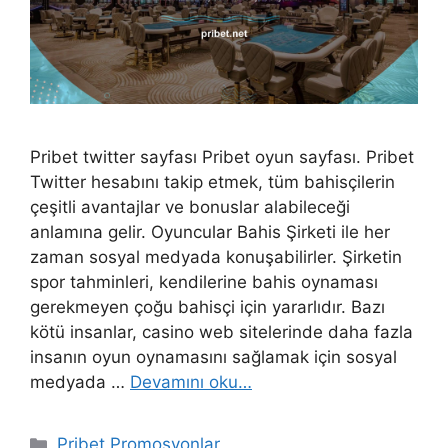
Pribet twitter sayfası Pribet oyun sayfası. Pribet
Twitter hesabını takip etmek, tüm bahisçilerin
çeşitli avantajlar ve bonuslar alabileceği
anlamına gelir. Oyuncular Bahis Şirketi ile her
zaman sosyal medyada konuşabilirler. Şirketin
spor tahminleri, kendilerine bahis oynaması
gerekmeyen çoğu bahisçi için yararlıdır. Bazı
kötü insanlar, casino web sitelerinde daha fazla
insanın oyun oynamasını sağlamak için sosyal
medyada …
Devamını oku…
Kategoriler
Pribet Promosyonlar