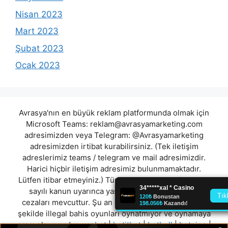
Nisan 2023
Mart 2023
Şubat 2023
Ocak 2023
Avrasya'nın en büyük reklam platformunda olmak için
Microsoft Teams:
reklam@avrasyamarketing.com
adresimizden veya Telegram: @Avrasyamarketing
adresimizden irtibat kurabilirsiniz. (Tek iletişim
adreslerimiz teams / telegram ve mail adresimizdir.
Harici hiçbir iletişim adresimiz bulunmamaktadır.
Lütfen itibar etmeyiniz.) Türkiye yasalarına göre 7258
sayılı kanun uyarınca yasa dışı bahis oynamanın
cezaları mevcuttur. Şu an bulunduğunuz site hiç bir
şekilde illegal bahis oyunları oynatmıyor ve oynamaya
aracı olmuyordur.
yesbet
|
betitbet
|
betbull
|
betpipo
|