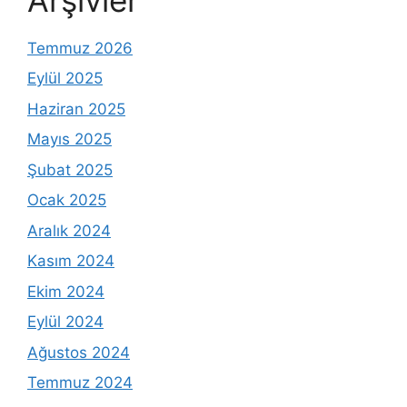
Temmuz 2026
Eylül 2025
Haziran 2025
Mayıs 2025
Şubat 2025
Ocak 2025
Aralık 2024
Kasım 2024
Ekim 2024
Eylül 2024
Ağustos 2024
Temmuz 2024