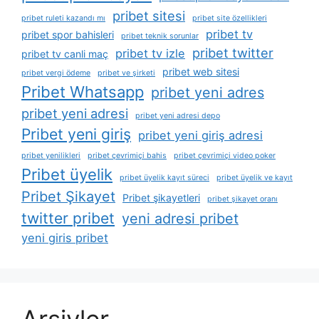
pribet sitesi
pribet ruleti kazandı mı
pribet site özellikleri
pribet tv
pribet spor bahisleri
pribet teknik sorunlar
pribet twitter
pribet tv izle
pribet tv canli maç
pribet web sitesi
pribet vergi ödeme
pribet ve şirketi
Pribet Whatsapp
pribet yeni adres
pribet yeni adresi
pribet yeni adresi depo
Pribet yeni giriş
pribet yeni giriş adresi
pribet yenilikleri
pribet çevrimiçi bahis
pribet çevrimiçi video poker
Pribet üyelik
pribet üyelik kayıt süreci
pribet üyelik ve kayıt
Pribet Şikayet
Pribet şikayetleri
pribet şikayet oranı
twitter pribet
yeni adresi pribet
yeni giris pribet
Arşivler