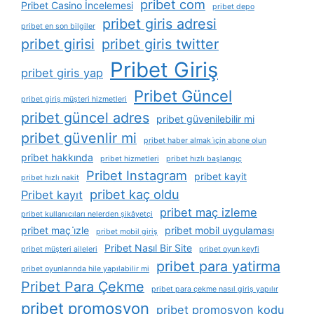
pribet com
Pribet Casino İncelemesi
pribet depo
pribet giris adresi
pribet en son bilgiler
pribet girisi
pribet giris twitter
Pribet Giriş
pribet giris yap
Pribet Güncel
pribet giriş müşteri hizmetleri
pribet güncel adres
pribet güvenilebilir mi
pribet güvenlir mi
pribet haber almak i̇çin abone olun
pribet hakkında
pribet hizmetleri
pribet hızlı başlangıç
Pribet Instagram
pribet kayit
pribet hızlı nakit
pribet kaç oldu
Pribet kayıt
pribet maç izleme
pribet kullanıcıları nelerden şikâyetçi
pribet maç i̇zle
pribet mobil uygulaması
pribet mobil giriş
Pribet Nasıl Bir Site
pribet müşteri aileleri
pribet oyun keyfi
pribet para yatirma
pribet oyunlarında hile yapılabilir mi
Pribet Para Çekme
pribet para çekme nasıl giriş yapılır
pribet promosyon
pribet promosyon kodu