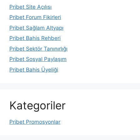
Pribet Site Açılışı
Pribet Forum Fikirleri
Pribet Sağlam Altyapı
Pribet Bahis Rehberi
Pribet Sektör Tanınırlığı
Pribet Sosyal Paylaşım
Pribet Bahis Üyeliği
Kategoriler
Pribet Promosyonlar