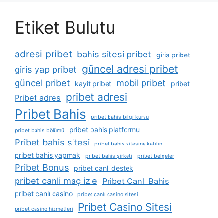
Etiket Bulutu
adresi pribet
bahis sitesi pribet
giris pribet
güncel adresi pribet
giris yap pribet
güncel pribet
mobil pribet
kayit pribet
pribet
pribet adresi
Pribet adres
Pribet Bahis
pribet bahis bilgi kursu
pribet bahis platformu
pribet bahis bölümü
Pribet bahis sitesi
pribet bahis sitesine katılın
pribet bahis yapmak
pribet bahis şirketi
pribet belgeler
Pribet Bonus
pribet canli destek
pribet canli maç izle
Pribet Canlı Bahis
pribet canlı casino
pribet canlı casino sitesi
Pribet Casino Sitesi
pribet casino hizmetleri