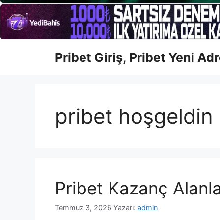
İçeriğe
Pribet Giriş, Pribet Yeni Adr
atla
pribet hoşgeldin
Pribet Kazanç Alanla
Temmuz 3, 2026
Yazarı:
admin